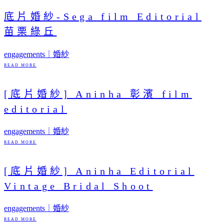
底片婚紗-Sega film Editorial
苗栗綠丘
engagements｜婚紗
READ MORE
[底片婚紗] Aninha 彰濱 film
editorial
engagements｜婚紗
READ MORE
[底片婚紗] Aninha Editorial
Vintage Bridal Shoot
engagements｜婚紗
READ MORE